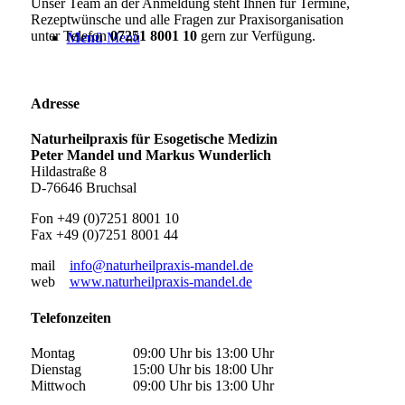
Unser Team an der Anmeldung steht Ihnen für Termine,
Rezeptwünsche und alle Fragen zur Praxisorganisation
unter Telefon
07251 8001 10
gern zur Verfügung.
Menü
Menü
Adresse
Naturheilpraxis für Esogetische Medizin
Peter Mandel und Markus Wunderlich
Hildastraße 8
D-76646 Bruchsal
Fon +49 (0)7251 8001 10
Fax +49 (0)7251 8001 44
mail
info@naturheilpraxis-mandel.de
web
www.naturheilpraxis-mandel.de
Telefonzeiten
Montag 09:00 Uhr bis 13:00 Uhr
Dienstag 15:00 Uhr bis 18:00 Uhr
Mittwoch 09:00 Uhr bis 13:00 Uhr